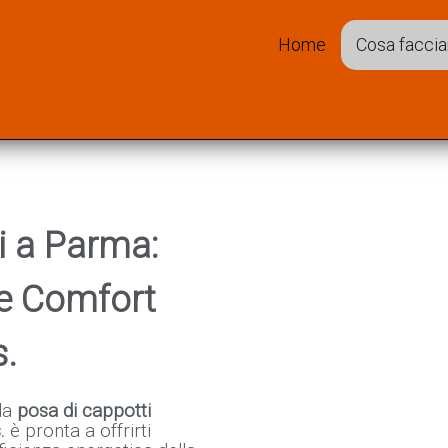
ati da terze parti autorizzate, rispettando la privacy dei tuoi dati personali e secondo l
no o semplicemente scrollando la pagina verso il basso, accetti il servizio e gli stessi coo
Home
Cosa facci
i a Parma:
 e Comfort
s.
 la
posa di cappotti
.
è pronta a offrirti