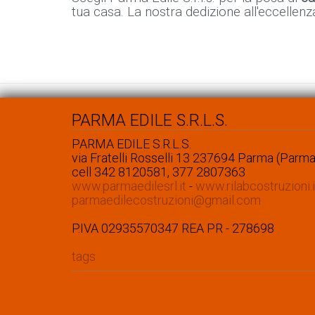
tua casa. La nostra dedizione all'eccellenz
PARMA EDILE S.R.L.S.
PARMA EDILE S.R.L.S.
via Fratelli Rosselli 13 237694 Parma (Parma
cell 342 8120581, 377 2807363
www.parmaedilesrl.it
-
www.rilabcostruzioni.i
parmaedilecostruzioni@gmail.com
P.IVA 02935570347 REA PR - 278698
tags