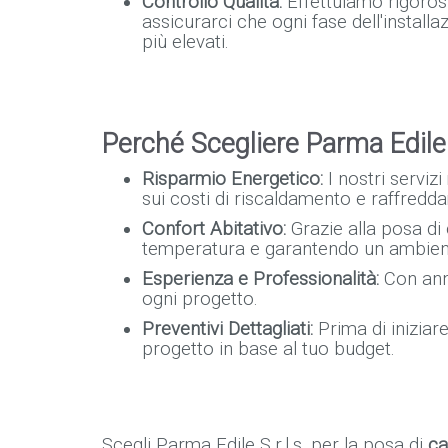
Controllo Qualità:
Effettuiamo rigorosi 
assicurarci che ogni fase dell'installaz
più elevati.
Perché Scegliere Parma Edile S
Risparmio Energetico:
I nostri servizi
sui costi di riscaldamento e raffredd
Confort Abitativo:
Grazie alla posa di
temperatura e garantendo un ambient
Esperienza e Professionalità:
Con anni
ogni progetto.
Preventivi Dettagliati:
Prima di iniziare
progetto in base al tuo budget.
Scegli Parma Edile S.r.l.s. per la posa di
ca