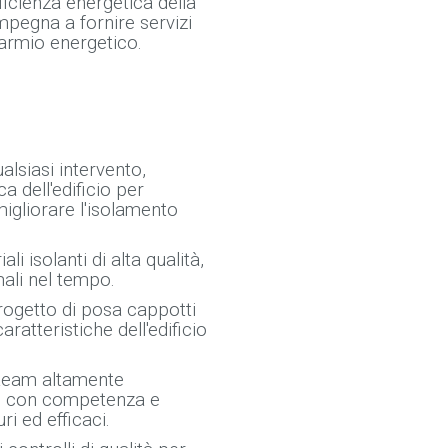
ficienza energetica della
mpegna a fornire servizi
parmio energetico.
alsiasi intervento,
a dell'edificio per
 migliorare l'isolamento
li isolanti di alta qualità,
ali nel tempo.
ogetto di posa cappotti
aratteristiche dell'edificio
 team altamente
one con competenza e
ri ed efficaci.