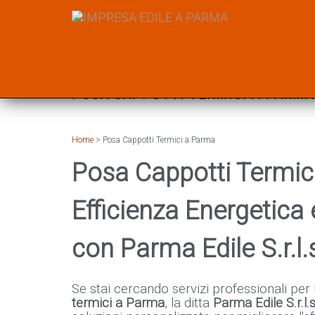
Questo sito raccoglie dati statistici anonimi sulla navigazione, mediante cookie install
sito, cliccando sui link al suo inter
POSA CAPPOTTI TERMICI A PARMA
Home
> Posa Cappotti Termici a Parma
Posa Cappotti Termic
Efficienza Energetica
con Parma Edile S.r.l.
Se stai cercando servizi professionali per
termici a Parma
, la ditta
Parma Edile S.r.l.s