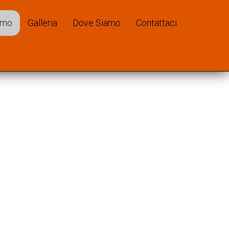
e norme previste dalla legge. Continuando a navigare su questo
kie.
Ok
amo
Galleria
Dove Siamo
Contattaci