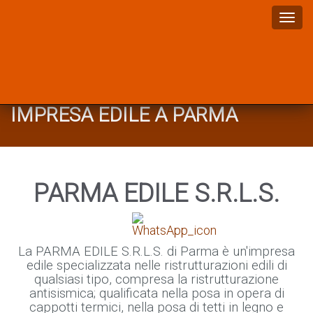
Questo sito raccoglie dati statistici anonimi sulla navigazione, mediante
Togg
cookie installati da terze parti autorizzate, rispettando la privacy dei tuoi dati
navi
personali e secondo le norme previste dalla legge. Continuando a navigare su
questo sito, cliccando sui link al suo interno o semplicemente scrollando la
pagina verso il basso, accetti il servizio e gli stessi cookie.
Ok
IMPRESA EDILE A PARMA
PARMA EDILE S.R.L.S.
La PARMA EDILE S.R.L.S. di Parma è un'impresa
edile specializzata nelle ristrutturazioni edili di
qualsiasi tipo, compresa la ristrutturazione
antisismica; qualificata nella posa in opera di
cappotti termici, nella posa di tetti in legno e